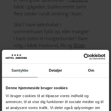
både i gågaden, butikscentret samt
flere steder rundt omkring i byen.
Skal I have køleskabet i
sommerhuset fyldt op, eller mangler
I bare osten til morgenbordet? Bare
rolig, i både Hadsund, Als og
Øster
Hurup
er der rig mulighed for at få
købt stort ind, i de mange
dagligvarebutikker, der er i området.
Samtykke
Detaljer
Om
I Hadsund finder I forretninger inden
Denne hjemmeside bruger cookies
for disse områder:
Vi bruger cookies til at tilpasse vores indhold og
annoncer, til at vise dig funktioner til sociale medier og til
Apotek
at analysere vores trafik. Vi deler også oplysninger om