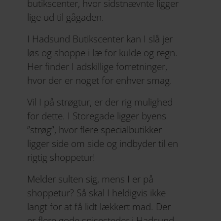
butikscenter, hvor sidstnævnte ligger
lige ud til gågaden.
I Hadsund Butikscenter kan I slå jer
løs og shoppe i læ for kulde og regn.
Her finder I adskillige forretninger,
hvor der er noget for enhver smag.
Vil I på strøgtur, er der rig mulighed
for dette. I Storegade ligger byens
”strøg”, hvor flere specialbutikker
ligger side om side og indbyder til en
rigtig shoppetur!
Melder sulten sig, mens I er på
shoppetur? Så skal I heldigvis ikke
langt for at få lidt lækkert mad. Der
er flere gode spisesteder i
Hadsund
,