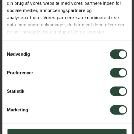
Bank
din brug af vores website med vores partnere inden for
Optikere
sociale medier, annonceringspartnere og
analysepartnere. Vores partnere kan kombinere disse
Boghandel
data med andre oplysninger, du har givet dem, eller som
Ure og smykker
de har indsamlet fra din brug af deres tjenester.
Dame- og herretøj
Sko
Samtykkevalg
Bolig og tekstil
Nødvendig
Isenkram
Bager
Præferencer
Vinekspert
Helse og velvære
Statistik
Genbrug
Hobbyartikler
Cykelforretning
Marketing
Tømrer- og byggemarked