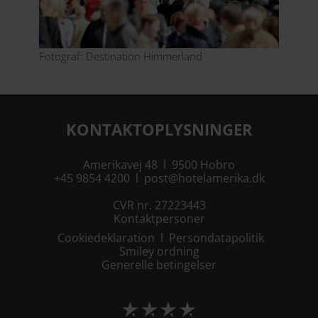
Fotograf: Destination Himmerland
KONTAKTOPLYSNINGER
Amerikavej 48 l 9500 Hobro
+45 9854 4200
l
post@hotelamerika.dk
CVR nr. 27223443
Kontaktpersoner
Cookiedeklaration
l
Persondatapolitik
Smiley ordning
Generelle betingelser