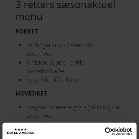
3 retters sæsonaktuel
menu
FORRET
Koldrøget laks - peberrod -
beder
eller
Jordskok suppe - trøffel -
hasselnød
eller
Stegt fisk - kål - fumet
HOVEDRET
Langstid tilberede gris - grillet løg - øl
sauce
eller
Honning glaseret andebryst - græskar
- pomme fondant