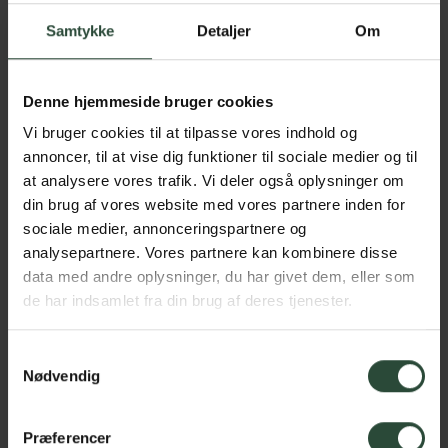
DESSERT
Samtykke
Detaljer
Om
Pocheret pære - kanel iscreme -
valnød
eller
Denne hjemmeside bruger cookies
Eton mess med figner og karamel
Vi bruger cookies til at tilpasse vores indhold og
annoncer, til at vise dig funktioner til sociale medier og til
Hent og udskriv menuen her
at analysere vores trafik. Vi deler også oplysninger om
din brug af vores website med vores partnere inden for
sociale medier, annonceringspartnere og
analysepartnere. Vores partnere kan kombinere disse
data med andre oplysninger, du har givet dem, eller som
de har indsamlet fra din brug af deres tjenester.
Samtykkevalg
Nødvendig
Præferencer