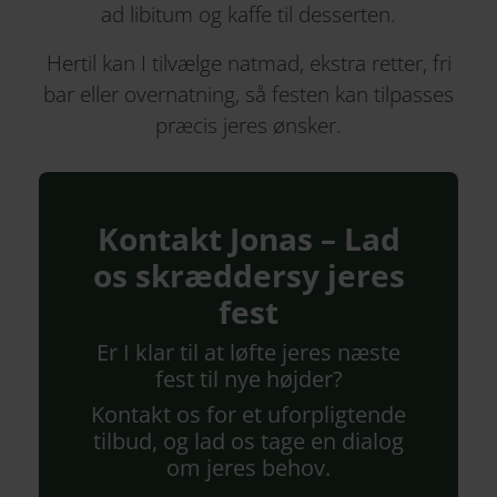
ad libitum og kaffe til desserten.
Hertil kan I tilvælge natmad, ekstra retter, fri
bar eller overnatning, så festen kan tilpasses
præcis jeres ønsker.
Kontakt Jonas – Lad
os skræddersy jeres
fest
Er I klar til at løfte jeres næste
fest til nye højder?
Kontakt os for et uforpligtende
tilbud, og lad os tage en dialog
om jeres behov.