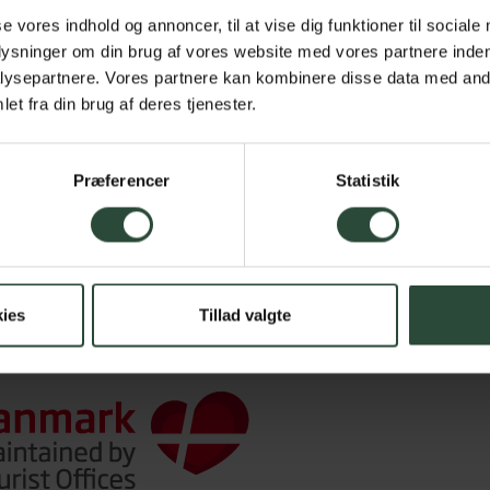
n fra omkring 1600. Dekorationen på sydsiden
se vores indhold og annoncer, til at vise dig funktioner til sociale
errens år 1574 blev dette billede fornyet”.
plysninger om din brug af vores website med vores partnere inden
rside, mens selve alterbilledet er en pudsig
ysepartnere. Vores partnere kan kombinere disse data med andr
et fra din brug af deres tjenester.
50, idet disciplen Johannes, den discipel Jesus
ugget. Over altertavlen ses de samme initialer
rken ligger den gamle kirkelade/tiendelade, som
Præferencer
Statistik
ies
Tillad valgte