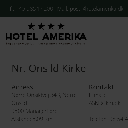
Tlf.:
+45 9854 4200
l Mail:
post@hotelamerika.dk
Nr. Onsild Kirke
Adress
Kontakt
Nørre Onsildvej 34B, Nørre
E-mail:
Onsild
ASKL@km.dk
9500 Mariagerfjord
Afstand: 5,09 Km
Telefon: 98 54 