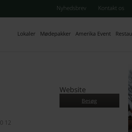
Nyhedsbrev
Kontakt os
Lokaler
Mødepakker
Amerika Event
Restau
Website
Besøg
40 12