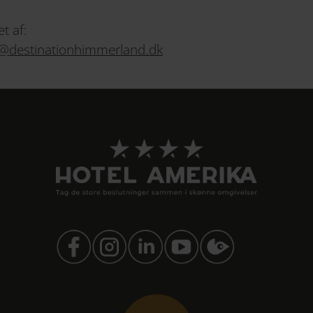
t af:
o@destinationhimmerland.dk