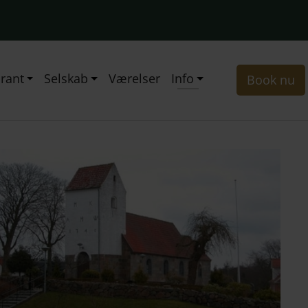
rant
Selskab
Værelser
Info
Book nu