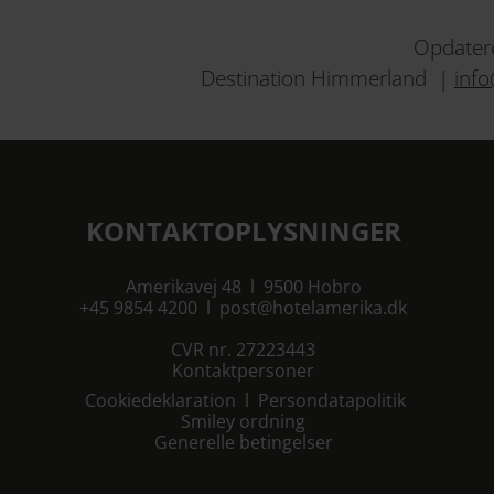
Opdatere
Destination Himmerland |
inf
KONTAKTOPLYSNINGER
Amerikavej 48 l 9500 Hobro
+45 9854 4200
l
post@hotelamerika.dk
CVR nr. 27223443
Kontaktpersoner
Cookiedeklaration
l
Persondatapolitik
Smiley ordning
Generelle betingelser