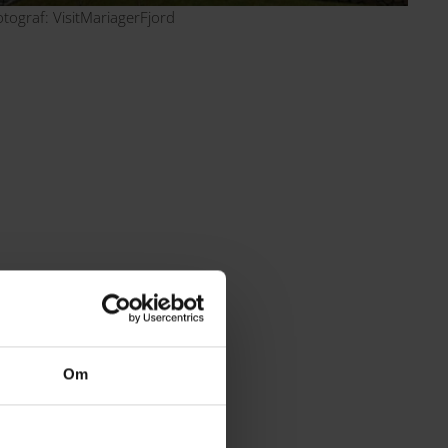
otograf: VisitMariagerFjord
Om