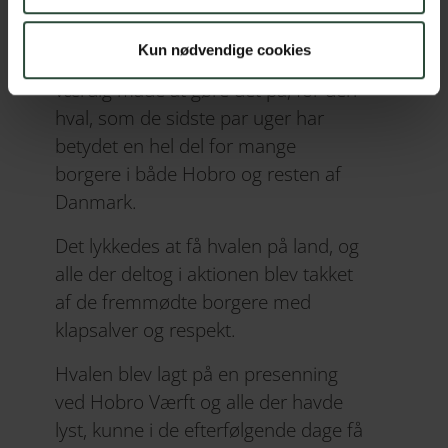
ind ad Mariager Fjord med den
berømte hval fastgjort på venstre
Kun nødvendige cookies
side af træskibet. Der var en fin og
værdig måde at gøre det på, for den
hval, som de sidste par uger har
betydet en hel del for mange
borgere i både Hobro og resten af
Danmark.
Det lykkedes at få hvalen på land, og
alle der deltog i aktionen blev takket
af de fremmødte borgere med
klapsalver og respekt.
Hvalen blev lagt på en presenning
ved Hobro Værft og alle der havde
lyst, kunne i de efterfølgende dage få