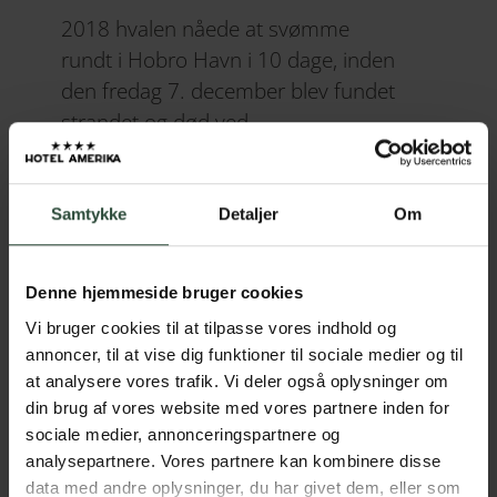
2018 hvalen nåede at svømme
rundt i Hobro Havn i 10 dage, inden
den fredag 7. december blev fundet
strandet og død ved
Ørnedalsbugten ved Hobro.
To dage senere blev den 8 tons
Samtykke
Detaljer
Om
tunge hval så med hjælp fra både
dykkere og skibe fragtet ind til
Hobro.
Denne hjemmeside bruger cookies
Vi bruger cookies til at tilpasse vores indhold og
Planen var at træskibet Jagten
annoncer, til at vise dig funktioner til sociale medier og til
Valkyrien skulle have hvalen på slæb
at analysere vores trafik. Vi deler også oplysninger om
ind til Hobro Havn, hvor en kran så
din brug af vores website med vores partnere inden for
skulle løfte denl op på land. Det hele
sociale medier, annonceringspartnere og
analysepartnere. Vores partnere kan kombinere disse
gik som det skulle og tusindvis af
data med andre oplysninger, du har givet dem, eller som