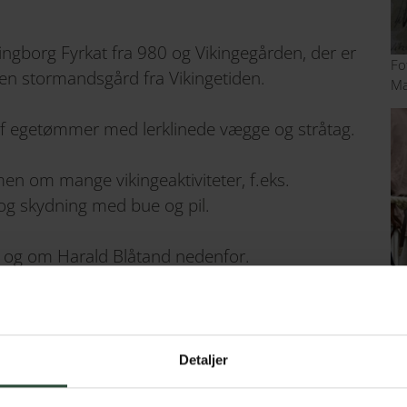
ingborg Fyrkat fra 980 og Vikingegården, der er
Fo
en stormandsgård fra Vikingetiden.
Ma
f egetømmer med lerklinede vægge og stråtag.
 om mange vikingeaktiviteter, f.eks.
 og skydning med bue og pil.
- og om Harald Blåtand nedenfor.
Fo
 kan du downloade GoLittle-app'en eller
se dem
Detaljer
- Meget mere end bare Danmark