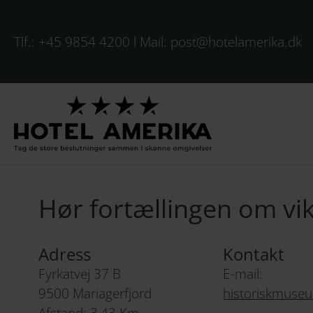
Tlf.:
+45 9854 4200
l Mail:
post@hotelamerika.dk
Hør fortællingen om vi
Adress
Kontakt
Fyrkatvej 37 B
E-mail:
9500 Mariagerfjord
historiskmuse