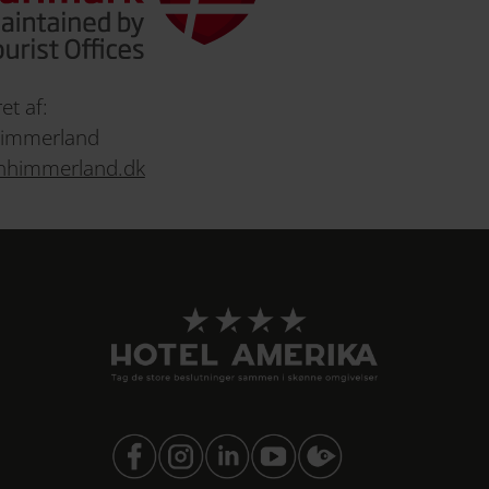
et af:
Himmerland
onhimmerland.dk