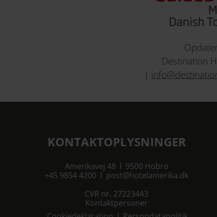
Opdater
Destination 
|
info@destinati
KONTAKTOPLYSNINGER
Amerikavej 48 l 9500 Hobro
+45 9854 4200
l
post@hotelamerika.dk
CVR nr. 27223443
Kontaktpersoner
Cookiedeklaration
l
Persondatapolitik