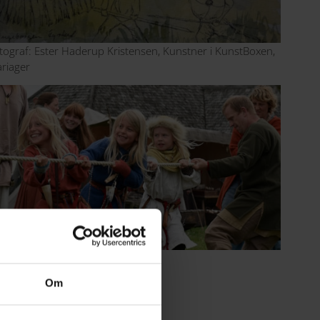
tograf: Ester Haderup Kristensen, Kunstner i KunstBoxen,
riager
tograf: Destination Himmerland
Om