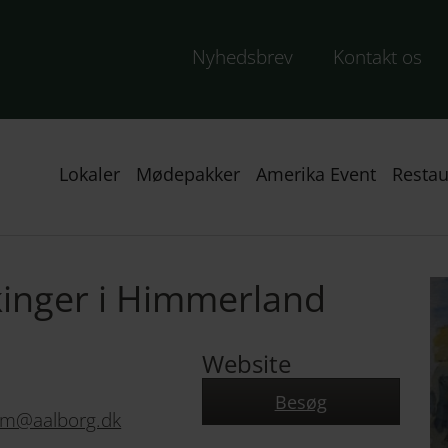
Nyhedsbrev
Kontakt os
Lokaler
Mødepakker
Amerika Event
Restau
kinger i Himmerland
Website
Besøg
um@aalborg.dk