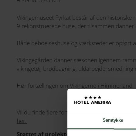
Afstand: 3,43 Km
Vikingemuseet Fyrkat består af den historiske r
9 rekonstruerede huse, der tilsammen danner 
Både beboelseshuse og værksteder er opført a
Vikingegården danner sæsonen igennem rammen
vikingetøj, brødbagning, uldarbejde, smedning
Hør fortællingen om Vikingerne i Himmerland 
Vil du finde flere fortællinger fra Himmerland,
her.
Samtykke
Støttet af projektet: Genstart Danmark 