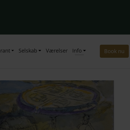
rant
Selskab
Værelser
Info
Book nu