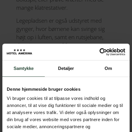
mange klatrestativer.
Legepladsen er også udstyret med
gynger, hvor børnene kan svinge sig
højt op i luften, samt en rutsjebane,
der giver masser af fart og
spænding. For dem, der ønsker at
bygge en lille base eller hygge sig i et
Samtykke
Detaljer
Om
mere stille hjørne, er der shelters,
hvor man kan samles og skabe små
huler.
Denne hjemmeside bruger cookies
Vi bruger cookies til at tilpasse vores indhold og
annoncer, til at vise dig funktioner til sociale medier og til
at analysere vores trafik. Vi deler også oplysninger om
<< Gå tilbage
din brug af vores website med vores partnere inden for
sociale medier, annonceringspartnere og